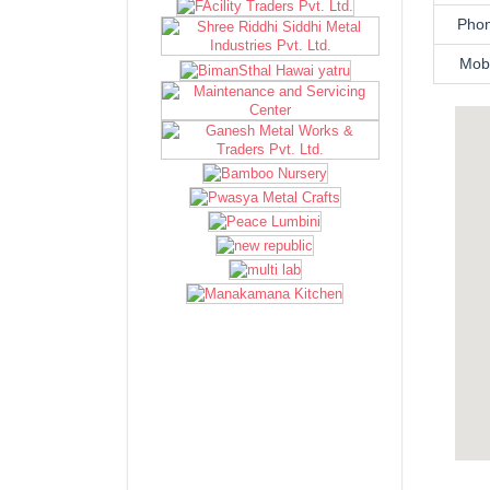
Pho
Mob