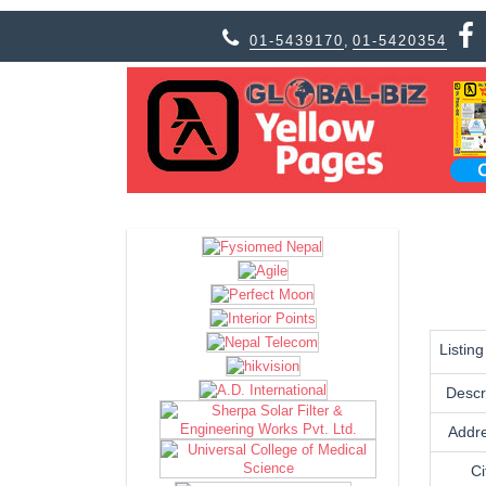
01-5439170
,
01-5420354
Listin
Descr
Addr
Ci